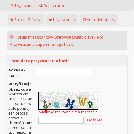
Logowanie
Rejestracja
Strona Główna
Użytkownicy
Administratorzy
Forum mieszkańców Ostrowca Świętokrzyskiego
››
Przywracanie zapomnianego hasła
Formularz przywracania hasła
Adres e-
mail:
Weryfikacja
obrazkowa
Wpisz tekst
znajdujący się
na obrazku w
pole poniżej.
(wielkość znaków nie ma znaczenia)
Ten proces
pozwala
chronić forum
przed botami
spamującymi.