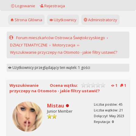
Logowanie
Rejestracja
Strona Główna
Użytkownicy
Administratorzy
Forum mieszkańców Ostrowca Świętokrzyskiego
›
DZIAŁY TEMATYCZNE
›
Motoryzacja
››
Wyszukiwanie przyczepy na Otomoto - jakie filtry ustawić?
Użytkownicy przeglądający ten wątek: 1 gości
Wyszukiwanie
Ocena wątku:
1
1
przyczepy na Otomoto - jakie filtry ustawić?
Liczba postów: 45
Mistau
Liczba wątków: 21
Junior Member
Dołączył: May 2023
Reputacja:
0